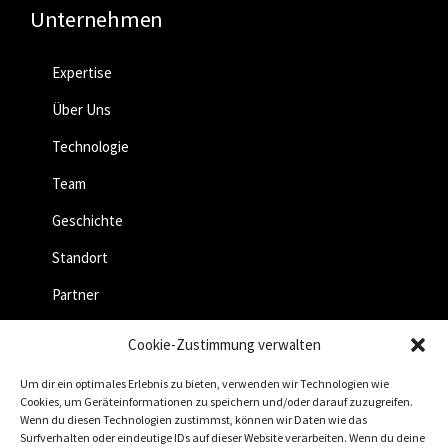
Unternehmen
Expertise
Über Uns
Technologie
Team
Geschichte
Standort
Partner
Jobs
Cookie-Zustimmung verwalten
Um dir ein optimales Erlebnis zu bieten, verwenden wir Technologien wie
Cookies, um Geräteinformationen zu speichern und/oder darauf zuzugreifen.
Wenn du diesen Technologien zustimmst, können wir Daten wie das
Surfverhalten oder eindeutige IDs auf dieser Website verarbeiten. Wenn du deine