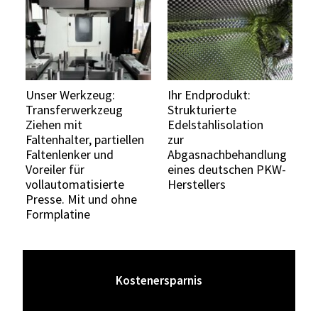
Unser Werkzeug:
Ihr Endprodukt
:
Transferwerkzeug
Strukturierte
Ziehen mit
Edelstahlisolation
Faltenhalter, partiellen
zur
Faltenlenker und
Abgasnachbehandlung
Voreiler für
eines deutschen PKW-
vollautomatisierte
Herstellers
Presse. Mit und ohne
Formplatine
da nur 1 Werkzeugzeug mit Rechteckplatine
Kostenersparnis