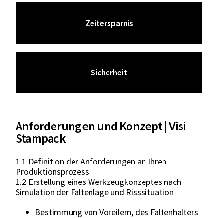
durch Simulation und operative Exzellenz
Zeitersparnis
Projektmanagement
Sicherheit
durch Transparenz, hohe Liefertreue und
Anforderungen und Konzept | Visi
Stampack
1.1 Definition der Anforderungen an Ihren
Produktionsprozess
1.2 Erstellung eines Werkzeugkonzeptes nach
Simulation der Faltenlage und Risssituation
Bestimmung von Voreilern, des Faltenhalters