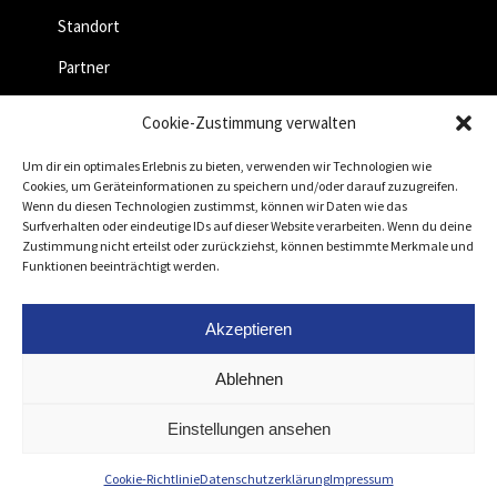
Standort
Partner
Jobs
Cookie-Zustimmung verwalten
Um dir ein optimales Erlebnis zu bieten, verwenden wir Technologien wie
Cookies, um Geräteinformationen zu speichern und/oder darauf zuzugreifen.
Wenn du diesen Technologien zustimmst, können wir Daten wie das
Surfverhalten oder eindeutige IDs auf dieser Website verarbeiten. Wenn du deine
Zustimmung nicht erteilst oder zurückziehst, können bestimmte Merkmale und
Funktionen beeinträchtigt werden.
Akzeptieren
Ablehnen
Impressum
Datenschutzerklärung
AGB
Einstellungen ansehen
Cookie-Richtlinie
Datenschutzerklärung
Impressum