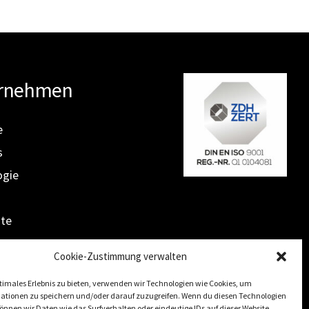
rnehmen
e
s
ogie
hte
t
Cookie-Zustimmung verwalten
timales Erlebnis zu bieten, verwenden wir Technologien wie Cookies, um
ationen zu speichern und/oder darauf zuzugreifen. Wenn du diesen Technologien
nnen wir Daten wie das Surfverhalten oder eindeutige IDs auf dieser Website