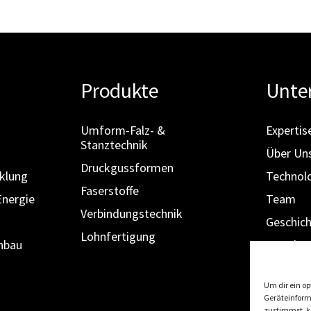
Produkte
Unte
Umform-Falz- &
Expertis
Stanztechnik
Über Un
Druckgussformen
klung
Technol
Faserstoffe
Energie
Team
Verbindungstechnik
Geschic
Lohnfertigung
nbau
Standor
Partner
Um dir ein op
Jobs
Geräteinform
zustimmst, kö