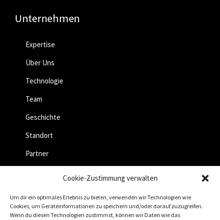
Unternehmen
Expertise
Über Uns
Technologie
Team
Geschichte
Standort
Partner
Jobs
Cookie-Zustimmung verwalten
Um dir ein optimales Erlebnis zu bieten, verwenden wir Technologien wie
Cookies, um Geräteinformationen zu speichern und/oder darauf zuzugreifen.
Wenn du diesen Technologien zustimmst, können wir Daten wie das